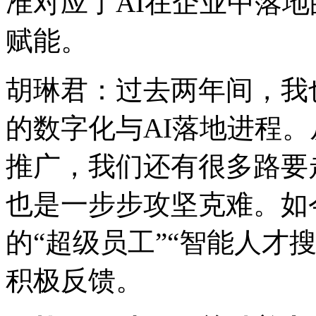
准对应了AI在企业中落地的
赋能。
胡琳君：过去两年间
的数字化与AI落地进程。从
推广，我们还有很多路要走
也是一步步攻坚克难。如今
的“超级员工”“智能人才搜索
积极反馈。