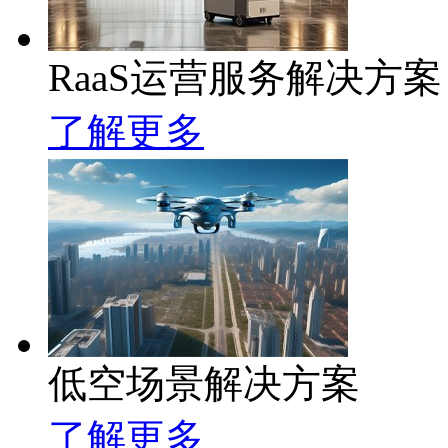
RaaS运营服务解决方案
了解更多
低空场景解决方案
了解更多