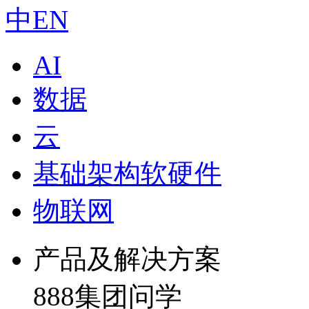
中
EN
AI
数据
云
基础架构软硬件
物联网
产品及解决方案
888集团问学