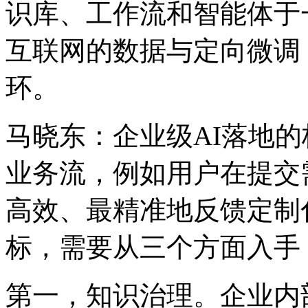
识库、工作流和智能体于
互联网的数据与定向微调
环。
马晓东：企业级AI落地
业务流，例如用户在提交需
高效、最精准地反馈
标，需要从三个方面入手
第一，知识治理。企业内