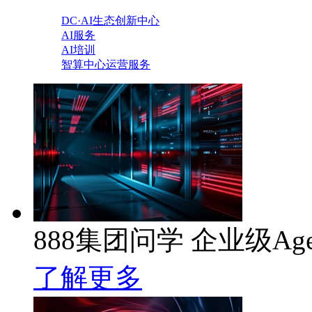
DC·AI生态创新中心
AI服务
AI培训
智算中心运营服务
888集团问学 企业级Ag
了解更多