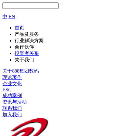
中
EN
首页
产品及服务
行业解决方案
合作伙伴
投资者关系
关于我们
关于888集团数码
理论著作
企业文化
ESG
成功案例
资讯与活动
联系我们
加入我们