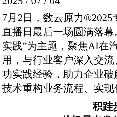
2025 / 07 / 04
7月2日，数云原力®2025
直播日最后一场圆满落幕
实践”为主题，聚焦AI
用，与行业客户深入交流
功实践经验，助力企业破
技术重构业务流程、实
积跬步