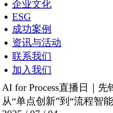
企业文化
ESG
成功案例
资讯与活动
联系我们
加入我们
AI for Process直播日｜
从“单点创新”到“流程智能