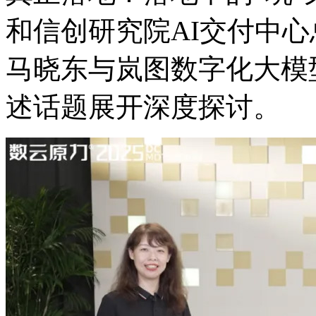
和信创研究院AI交付中心总
马晓东与岚图数字化大模型
述话题展开深度探讨。