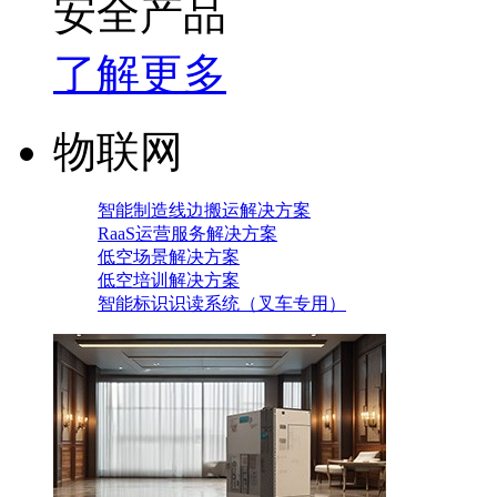
安全产品
了解更多
物联网
智能制造线边搬运解决方案
RaaS运营服务解决方案
低空场景解决方案
低空培训解决方案
智能标识识读系统（叉车专用）