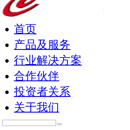
首页
产品及服务
行业解决方案
合作伙伴
投资者关系
关于我们