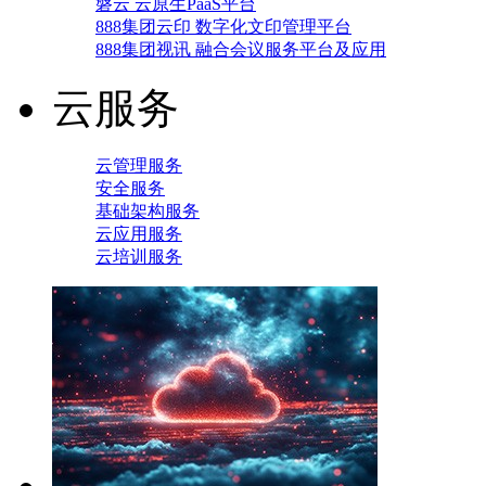
磐云 云原生PaaS平台
888集团云印 数字化文印管理平台
888集团视讯 融合会议服务平台及应用
云服务
云管理服务
安全服务
基础架构服务
云应用服务
云培训服务