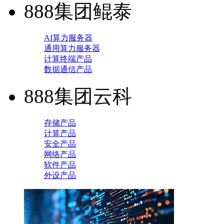
888集团鲲泰
AI算力服务器
通用算力服务器
计算终端产品
数据通信产品
888集团云科
存储产品
计算产品
安全产品
网络产品
软件产品
外设产品